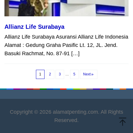
Allianz Life Surabaya
Allianz Life Surabaya Asuransi Allianz Life Indonesia
Alamat : Gedung Graha Pasific Lt. 12, JL. Jend.
Basuki Rachmat, No. 87-91 […]
1
2
3
…
5
Next
Copyright © 2026 alamatpenting.com. All Rights
Reserved.