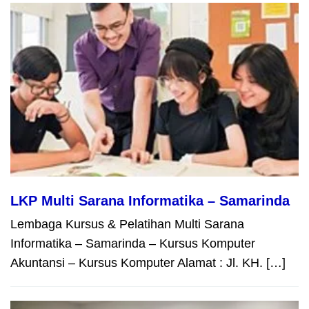
LKP Multi Sarana Informatika – Samarinda
Lembaga Kursus & Pelatihan Multi Sarana
Informatika – Samarinda – Kursus Komputer
Akuntansi – Kursus Komputer Alamat : Jl. KH. […]