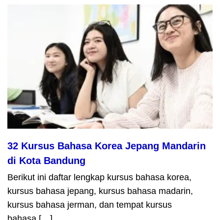
32 Kursus Bahasa Korea Jepang Mandarin
di Kota Bandung
Berikut ini daftar lengkap kursus bahasa korea,
kursus bahasa jepang, kursus bahasa madarin,
kursus bahasa jerman, dan tempat kursus
bahasa […]