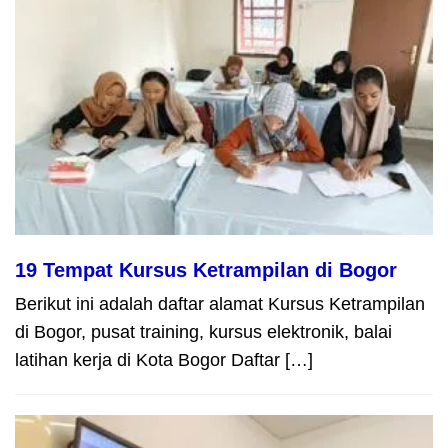
19 Tempat Kursus Ketrampilan di Bogor
Berikut ini adalah daftar alamat Kursus Ketrampilan
di Bogor, pusat training, kursus elektronik, balai
latihan kerja di Kota Bogor Daftar […]