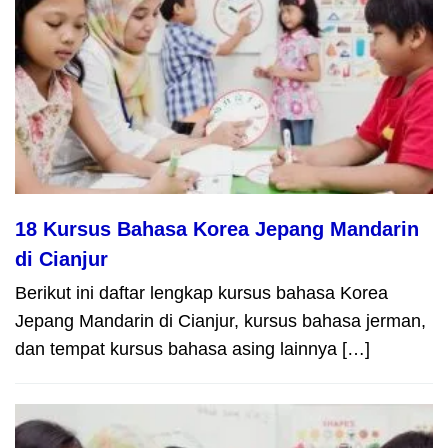
18 Kursus Bahasa Korea Jepang Mandarin
di Cianjur
Berikut ini daftar lengkap kursus bahasa Korea
Jepang Mandarin di Cianjur, kursus bahasa jerman,
dan tempat kursus bahasa asing lainnya […]