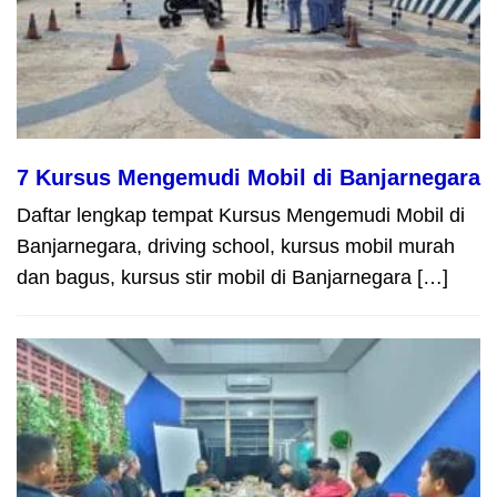
7 Kursus Mengemudi Mobil di Banjarnegara
Daftar lengkap tempat Kursus Mengemudi Mobil di
Banjarnegara, driving school, kursus mobil murah
dan bagus, kursus stir mobil di Banjarnegara […]