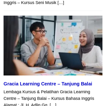
Inggris – Kursus Seni Musik […]
Gracia Learning Centre – Tanjung Balai
Lembaga Kursus & Pelatihan Gracia Learning
Centre – Tanjung Balai – Kursus Bahasa Inggris
Alamat : Jl. H. Adlin Gg. […]