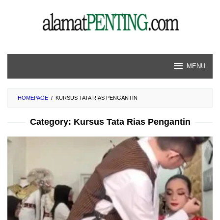
Skip
to
content
MENU
HOMEPAGE
/
KURSUS TATA RIAS PENGANTIN
Category:
Kursus Tata Rias Pengantin