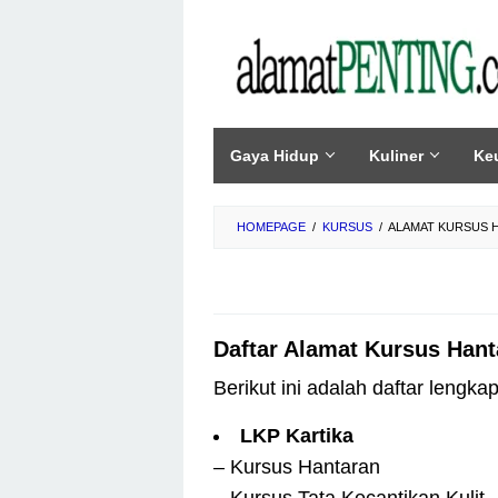
Skip
to
content
Gaya Hidup
Kuliner
Ke
HOMEPAGE
/
KURSUS
/
ALAMAT KURSUS 
Daftar Alamat Kursus Hant
Berikut ini adalah daftar lengk
LKP Kartika
– Kursus Hantaran