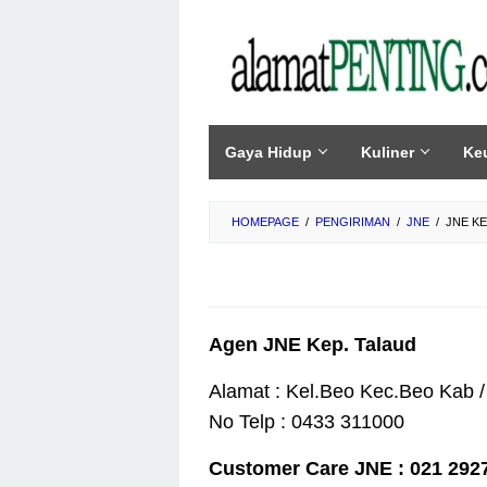
Skip
to
content
Gaya Hidup
Kuliner
Ke
HOMEPAGE
/
PENGIRIMAN
/
JNE
/
JNE KE
Agen JNE Kep. Talaud
Alamat : Kel.Beo Kec.Beo Kab /
No Telp : 0433 311000
Customer Care JNE : 021 292