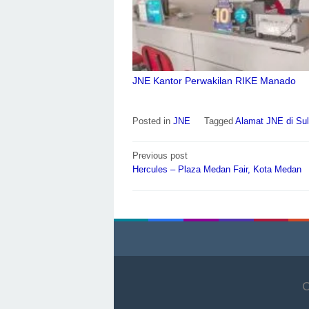
JNE Kantor Perwakilan RIKE Manado
Posted in
JNE
Tagged
Alamat JNE di Sul
Post
Previous post
navigation
Hercules – Plaza Medan Fair, Kota Medan
C