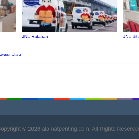
JNE Ratahan
JNE Bit
awesi Utara
opyright © 2026 alamatpenting.com. All Rights Reserve