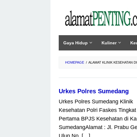
Skip
to
content
Gaya Hidup
Kuliner
Ke
HOMEPAGE
/
ALAMAT KLINIK KESEHATAN 
Urkes Polres Sumedang
Urkes Polres Sumedang Klinik
Kesehatan Polri Faskes Tingkat
Pertama BPJS Kesehatan di Ka
SumedangAlamat : Jl. Prabu G
Ulun No. […]