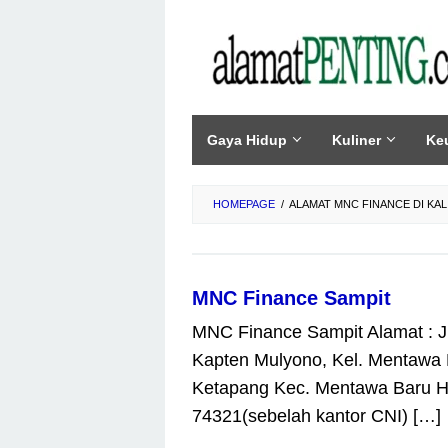
Skip
to
content
Gaya Hidup
Kuliner
Ke
HOMEPAGE
/
ALAMAT MNC FINANCE DI KA
MNC Finance Sampit
MNC Finance Sampit Alamat : Jl
Kapten Mulyono, Kel. Mentawa
Ketapang Kec. Mentawa Baru H
74321(sebelah kantor CNI) […]