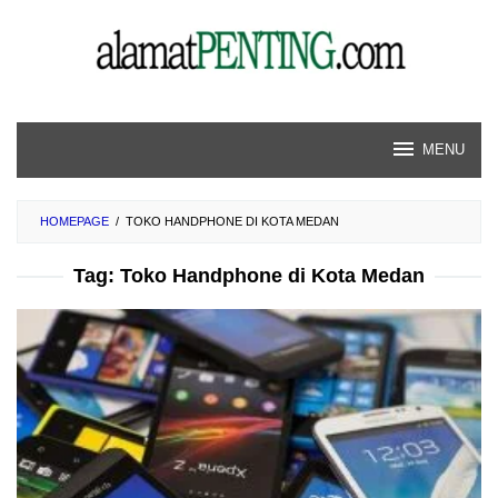
Skip
to
content
MENU
HOMEPAGE
/
TOKO HANDPHONE DI KOTA MEDAN
Tag:
Toko Handphone di Kota Medan