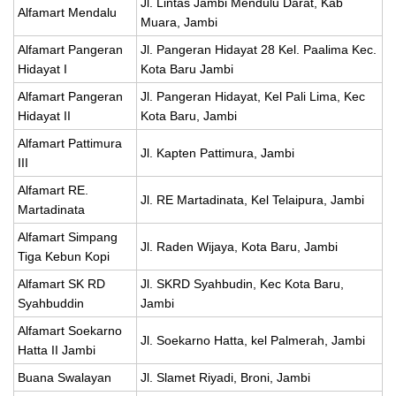
Jl. Lintas Jambi Mendulu Darat, Kab
Alfamart Mendalu
Muara, Jambi
Alfamart Pangeran
Jl. Pangeran Hidayat 28 Kel. Paalima Kec.
Hidayat I
Kota Baru Jambi
Alfamart Pangeran
Jl. Pangeran Hidayat, Kel Pali Lima, Kec
Hidayat II
Kota Baru, Jambi
Alfamart Pattimura
Jl. Kapten Pattimura, Jambi
III
Alfamart RE.
Jl. RE Martadinata, Kel Telaipura, Jambi
Martadinata
Alfamart Simpang
Jl. Raden Wijaya, Kota Baru, Jambi
Tiga Kebun Kopi
Alfamart SK RD
Jl. SKRD Syahbudin, Kec Kota Baru,
Syahbuddin
Jambi
Alfamart Soekarno
Jl. Soekarno Hatta, kel Palmerah, Jambi
Hatta II Jambi
Buana Swalayan
Jl. Slamet Riyadi, Broni, Jambi