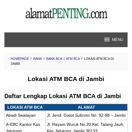
Skip
to
content
MENU
HOMEPAGE
/
BANK
/
BANK BCA
/
ATM BCA
/
LOKASI ATM BCA DI
JAMBI
Lokasi ATM BCA di Jambi
Daftar Lengkap Lokasi ATM BCA di Jambi
LOKASI ATM BCA
ALAMAT
Abadi Swalayan
Jl. Jend. Gatot Subroto No. 92-98 – Jambi
A-EBC Kantor Kas
Jl. Hayam Wuruk No.20 Kel. Talang Jauh,
Jelutung
Kec Jelutung, Jambi 36133