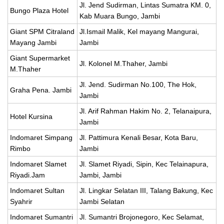
Jl. Jend Sudirman, Lintas Sumatra KM. 0,
Bungo Plaza Hotel
Kab Muara Bungo, Jambi
Giant SPM Citraland
Jl.Ismail Malik, Kel mayang Mangurai,
Mayang Jambi
Jambi
Giant Supermarket
Jl. Kolonel M.Thaher, Jambi
M.Thaher
Jl. Jend. Sudirman No.100, The Hok,
Graha Pena. Jambi
Jambi
Jl. Arif Rahman Hakim No. 2, Telanaipura,
Hotel Kursina
Jambi
Indomaret Simpang
Jl. Pattimura Kenali Besar, Kota Baru,
Rimbo
Jambi
Indomaret Slamet
Jl. Slamet Riyadi, Sipin, Kec Telainapura,
Riyadi.Jam
Jambi, Jambi
Indomaret Sultan
Jl. Lingkar Selatan III, Talang Bakung, Kec
Syahrir
Jambi Selatan
Indomaret Sumantri
Jl. Sumantri Brojonegoro, Kec Selamat,