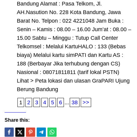
Bandung Alamat : Pasa Telkom, Jl.
AH.Nasution No. 228 Kota Bandung, Jawa
Barat No. Telpon : 022 4221048 Jam Buka :
Senin – Kamis : 08.00 – 16.00 Jum’at : 08.00 –
15.00 Sabtu – Minggu : Tutup Call Center
Telkomsel : Melalui KartuHALO : 133 (Bebas
biaya) Melalui kartu simPATI dan Kartu AS :
188 (Berbayar Jika terhubung dengan CS)
Nasional : 08071811811 (tarif lokal PSTN)
Lihat > Peta lokasi dan ulasan GraPARI Ujung
Berung Bandung
1
2
3
4
5
6
...
38
>>
Share this: