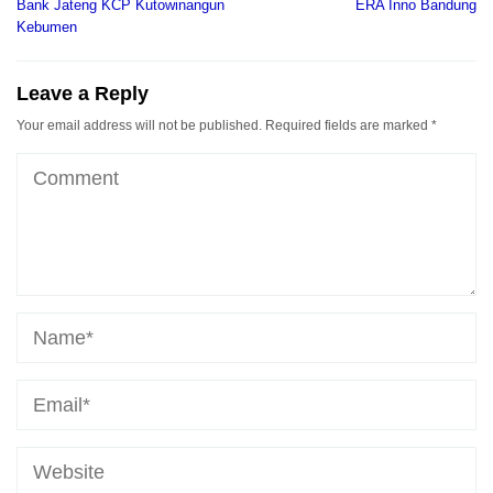
navigation
Bank Jateng KCP Kutowinangun
ERA Inno Bandung
Kebumen
Leave a Reply
Your email address will not be published.
Required fields are marked
*