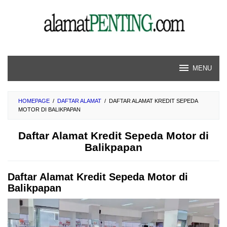
Skip
to
content
MENU
HOMEPAGE
/
DAFTAR ALAMAT
/
DAFTAR ALAMAT KREDIT SEPEDA
MOTOR DI BALIKPAPAN
Daftar Alamat Kredit Sepeda Motor di
Balikpapan
Daftar Alamat Kredit Sepeda Motor di
Balikpapan