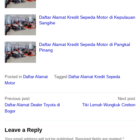
Daftar Alamat Kredit Sepeda Motor di Kepulauan
Sangihe
Daftar Alamat Kredit Sepeda Motor di Pangkal
Pinang
Posted in
Daftar Alamat
Tagged
Daftar Alamat Kredit Sepeda
Motor
Post
Previous post
Next post
navigation
Daftar Alamat Dealer Toyota di
Tiki Lemah Wungkuk Cirebon
Bogor
Leave a Reply
Your email address will not be published.
Required fields are marked
*