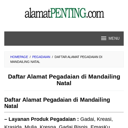
Skip
to
content
MENU
HOMEPAGE
/
PEGADAIAN
/
DAFTAR ALAMAT PEGADAIAN DI
MANDAILING NATAL
Daftar Alamat Pegadaian di Mandailing
Natal
Daftar Alamat Pegadaian di Mandailing
Natal
– Layanan Produk Pegadaian :
Gadai, Kreasi,
Krasida, Mulia, Kresna, Gadai Bisnis, EmasKu,