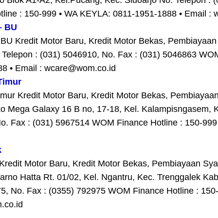
 Blok A1-A2, Kel.Pucang, Kec. Sidoarjo No. Telepon : (
ine : 150-999 • WA KEYLA: 0811-1951-1888 • Email :
– BU
 Kredit Motor Baru, Kredit Motor Bekas, Pembiayaan S
Telepon : (031) 5046910, No. Fax : (031) 5046863 WOM 
8 • Email : wcare@wom.co.id
Timur
r Kredit Motor Baru, Kredit Motor Bekas, Pembiayaan 
ko Mega Galaxy 16 B no, 17-18, Kel. Kalampisngasem, K
No. Fax : (031) 5967514 WOM Finance Hotline : 150-99
k
redit Motor Baru, Kredit Motor Bekas, Pembiayaan Sya
arno Hatta Rt. 01/02, Kel. Ngantru, Kec. Trenggalek Ka
75, No. Fax : (0355) 792975 WOM Finance Hotline : 15
.co.id