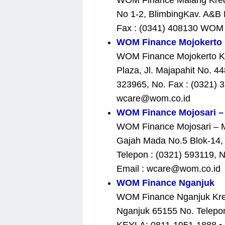
WOM Finance Malang Kredit
No 1-2, BlimbingKav. A&B 
Fax : (0341) 408130 WOM 
WOM Finance Mojokerto
WOM Finance Mojokerto Kre
Plaza, Jl. Majapahit No. 4
323965, No. Fax : (0321) 
wcare@wom.co.id
WOM Finance Mojosari –
WOM Finance Mojosari – Mo
Gajah Mada No.5 Blok-14, 
Telepon : (0321) 593119, 
Email : wcare@wom.co.id
WOM Finance Nganjuk
WOM Finance Nganjuk Kredi
Nganjuk 65155 No. Telepon