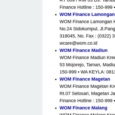
RT 009 / RW 03 Ds. Tamba
Finance Hotline : 150-99
WOM Finance Lamongan
WOM Finance Lamongan Kre
No.24 Sidokumpul, Jl.Pan
318045, No. Fax : (0322) 
wcare@wom.co.id
WOM Finance Madiun
WOM Finance Madiun Kredit
53 Mojorejo, Taman, Madiu
150-999 • WA KEYLA: 0811
WOM Finance Magetan
WOM Finance Magetan Kredi
Rt.07 Selosari, Magetan J
Finance Hotline : 150-99
WOM Finance Malang