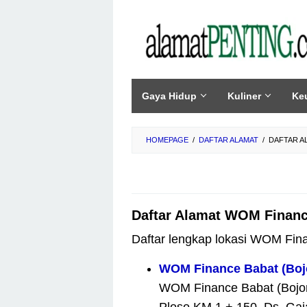
Skip
to
content
Gaya Hidup
Kuliner
Ke
HOMEPAGE
/
DAFTAR ALAMAT
/
DAFTAR A
Daftar Alamat WOM Financ
Daftar lengkap lokasi WOM Fin
WOM Finance Babat (Boj
WOM Finance Babat (Bojone