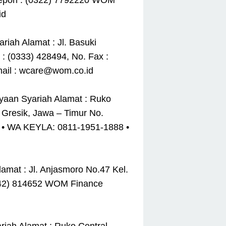
elepon : (0322) 7792220 WOM
id
iah Alamat : Jl. Basuki
: (0333) 428494, No. Fax :
ail : wcare@wom.co.id
yaan Syariah Alamat : Ruko
 Gresik, Jawa – Timur No.
9 • WA KEYLA: 0811-1951-1888 •
amat : Jl. Anjasmoro No.47 Kel.
(0342) 814652 WOM Finance