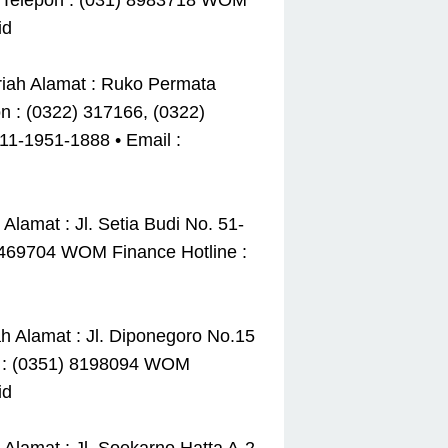
. Telepon : (031) 8983718 WOM
id
iah Alamat : Ruko Permata
 : (0322) 317166, (0322)
1-1951-1888 • Email :
lamat : Jl. Setia Budi No. 51-
) 469704 WOM Finance Hotline :
 Alamat : Jl. Diponegoro No.15
ax : (0351) 8198094 WOM
id