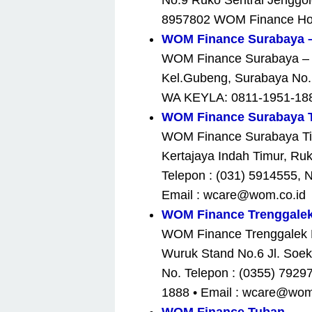
No.9 Ruko Sentral Jenggolo
8957802 WOM Finance Hotl
WOM Finance Surabaya 
WOM Finance Surabaya – BU
Kel.Gubeng, Surabaya No. 
WA KEYLA: 0811-1951-188
WOM Finance Surabaya 
WOM Finance Surabaya Timu
Kertajaya Indah Timur, Ru
Telepon : (031) 5914555, 
Email : wcare@wom.co.id
WOM Finance Trenggale
WOM Finance Trenggalek K
Wuruk Stand No.6 Jl. Soek
No. Telepon : (0355) 7929
1888 • Email : wcare@wom