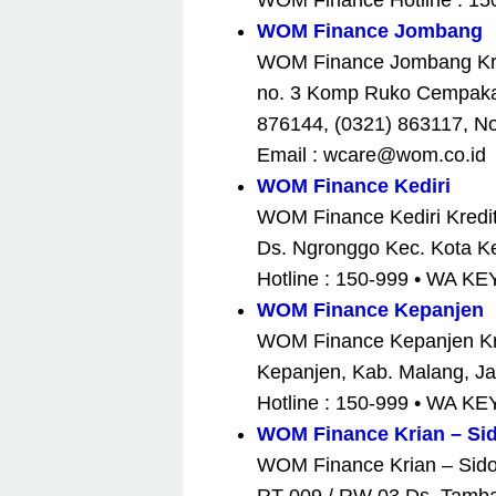
WOM Finance Hotline : 15
WOM Finance Jombang
WOM Finance Jombang Kredi
no. 3 Komp Ruko Cempaka 
876144, (0321) 863117, N
Email : wcare@wom.co.id
WOM Finance Kediri
WOM Finance Kediri Kredit
Ds. Ngronggo Kec. Kota Ke
Hotline : 150-999 • WA K
WOM Finance Kepanjen
WOM Finance Kepanjen Kred
Kepanjen, Kab. Malang, J
Hotline : 150-999 • WA K
WOM Finance Krian – Sid
WOM Finance Krian – Sidoa