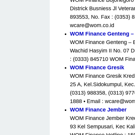
WOM Finance Bojonegoro Kr
Districk Busniess Jl Veter
893553, No. Fax : (0353) 
wcare@wom.co.id
WOM Finance Genteng –
WOM Finance Genteng – Ban
Wachid Hasyim II No. 07 D
: (0333) 845710 WOM Fina
WOM Finance Gresik
WOM Finance Gresik Kredit
25 A, Kel.Sidokumpul, Kec
(0313) 988358, (0313) 97
1888 • Email : wcare@wom
WOM Finance Jember
WOM Finance Jember Kredi
93 Kel Sempusari, Kec Kal