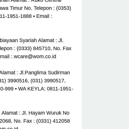
iah Alamat : Ruko Central
Jawa Timur No. Telepon : (0353)
1-1951-1888 • Email :
ayaan Syariah Alamat : Jl.
epon : (0333) 845710, No. Fax
Email : wcare@wom.co.id
Alamat : Jl.Panglima Sudirman
031) 3990516, (031) 3990517,
150-999 • WA KEYLA: 0811-1951-
 Alamat : Jl. Hayam Wuruk No
2068, No. Fax : (0331) 412058