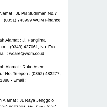
lamat : Jl. PB Sudirman No.7
x : (0351) 743999 WOM Finance
h Alamat : Jl. Panglima
on : (0343) 427061, No. Fax :
ail : wcare@wom.co.id
iah Alamat : Ruko Asem
r No. Telepon : (0352) 483277,
888 • Email :
h Alamat : JL Raya Jenggolo