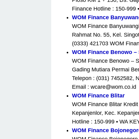
Ploso KM 1 + 150, Ds. Ga
Finance Hotline : 150-99
WOM Finance Banyuwan
WOM Finance Banyuwangi Kr
Rahmat No. 55, Kel. Singo
(0333) 421703 WOM Financ
WOM Finance Benowo – 
WOM Finance Benowo – Sur
Gading Mutiara Permai Ben
Telepon : (031) 7452582, 
Email : wcare@wom.co.id
WOM Finance Blitar
WOM Finance Blitar Kredit
Kepanjenlor, Kec. Kepanje
Hotline : 150-999 • WA K
WOM Finance Bojonegor