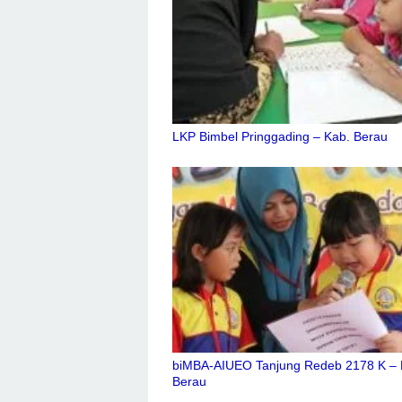
LKP Bimbel Pringgading – Kab. Berau
biMBA-AIUEO Tanjung Redeb 2178 K –
Berau