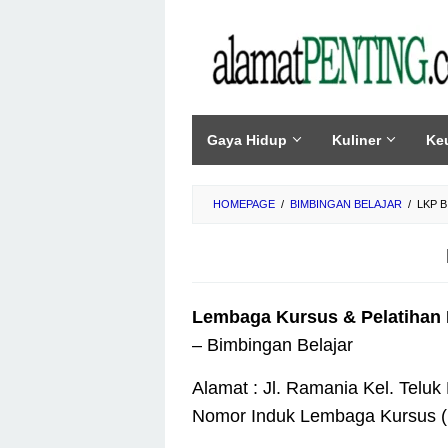
Skip
to
content
Gaya Hidup
Kuliner
Ke
HOMEPAGE
/
BIMBINGAN BELAJAR
/
LKP B
Lembaga Kursus & Pelatihan 
– Bimbingan Belajar
Alamat : Jl. Ramania Kel. Telu
Nomor Induk Lembaga Kursus (