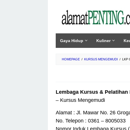
Skip
to
content
Gaya Hidup
Kuliner
Ke
HOMEPAGE
/
KURSUS MENGEMUDI
/
LKP 
Lembaga Kursus & Pelatihan
– Kursus Mengemudi
Alamat : Jl. Mawar No. 26 Gro
No. Telepon : 0361 – 8005033
Nomor Induk Lembaga Kursus (