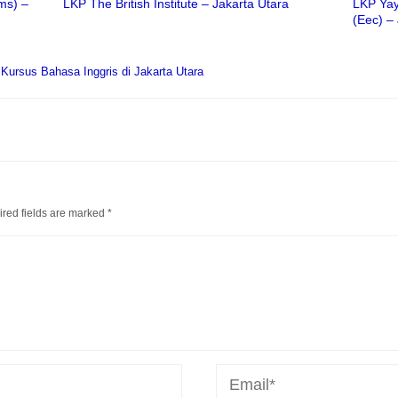
ms) –
LKP The British Institute – Jakarta Utara
LKP Yay
(Eec) –
d
Kursus Bahasa Inggris di Jakarta Utara
red fields are marked
*