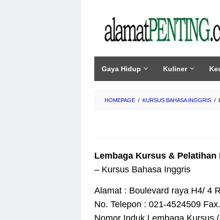
Skip
to
content
Gaya Hidup
Kuliner
Ke
HOMEPAGE
/
KURSUS BAHASA INGGRIS
/
Lembaga Kursus & Pelatihan L
– Kursus Bahasa Inggris
Alamat : Boulevard raya H4/ 4 R
No. Telepon : 021-4524509 Fax
Nomor Induk Lembaga Kursus (N