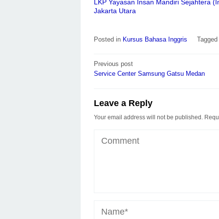
LKP Yayasan Insan Mandiri Sejahtera (I
Jakarta Utara
Posted in
Kursus Bahasa Inggris
Tagge
Post
Previous post
navigation
Service Center Samsung Gatsu Medan
Leave a Reply
Your email address will not be published.
Requi