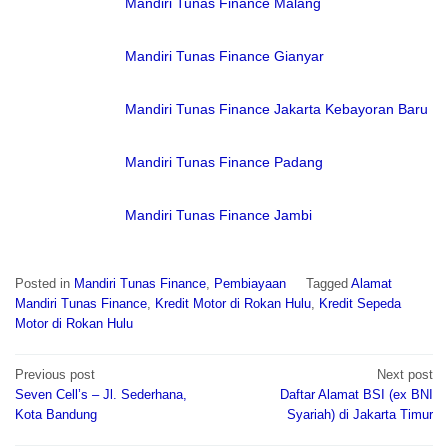
Mandiri Tunas Finance Malang
Mandiri Tunas Finance Gianyar
Mandiri Tunas Finance Jakarta Kebayoran Baru
Mandiri Tunas Finance Padang
Mandiri Tunas Finance Jambi
Posted in
Mandiri Tunas Finance
,
Pembiayaan
Tagged
Alamat
Mandiri Tunas Finance
,
Kredit Motor di Rokan Hulu
,
Kredit Sepeda
Motor di Rokan Hulu
Post
Previous post
Next post
navigation
Seven Cell’s – Jl. Sederhana,
Daftar Alamat BSI (ex BNI
Kota Bandung
Syariah) di Jakarta Timur