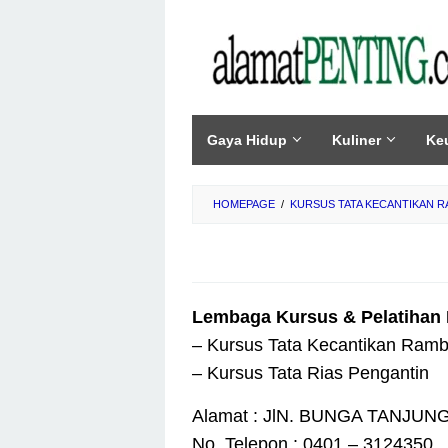
Skip
to
content
Gaya Hidup
Kuliner
Ke
HOMEPAGE
/
KURSUS TATA KECANTIKAN 
Lembaga Kursus & Pelatihan 
– Kursus Tata Kecantikan Ramb
– Kursus Tata Rias Pengantin
Alamat : JlN. BUNGA TANJUNG 
No. Telepon : 0401 – 3124350